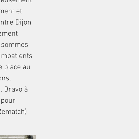
eureusement
ment et
ntre Dijon
gement
us sommes
impatients
e place au
ons,
s. Bravo à
 pour
Rematch)