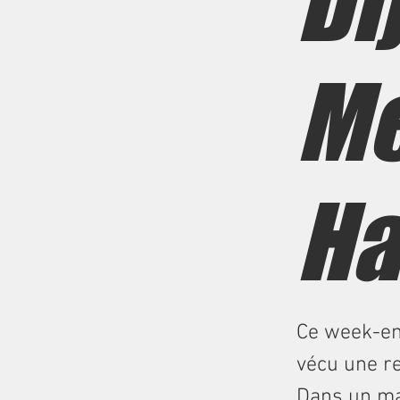
Di
Mé
Ha
Ce week-end
vécu une re
Dans un mat