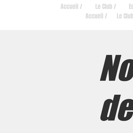
Accueil /
Le Club /
E
Accueil /
Le Club
No
de