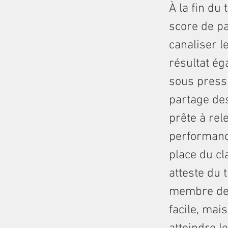
À la fin du
score de p
canaliser l
résultat ég
sous press
partage des 
prête à rel
performanc
place du c
atteste du 
membre de 
facile, mai