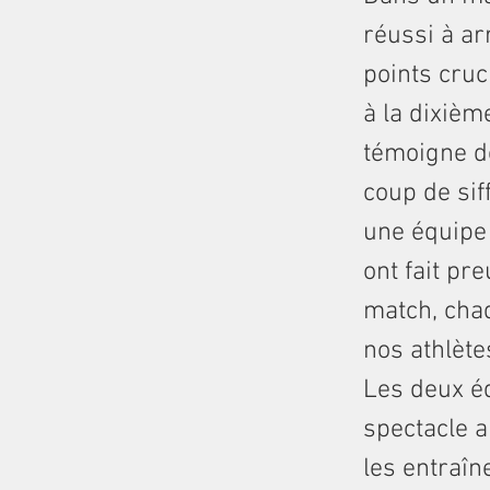
réussi à ar
points cru
à la dixiè
témoigne de
coup de siff
une équipe
ont fait pr
match, chaq
nos athlète
Les deux éq
spectacle a
les entraîn