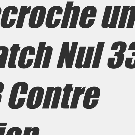
croche un
tch Nul 3
 Contre