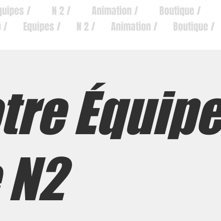
quipes /
N 2 /
Animation /
Boutique /
 /
Equipes /
N 2 /
Animation /
Boutique /
tre Équip
 N2