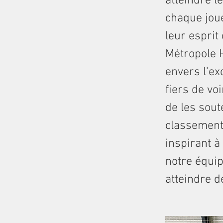
atteindre l
chaque jou
leur espri
Métropole H
envers l'ex
fiers de v
de les sout
classement,
inspirant à
notre équip
atteindre 