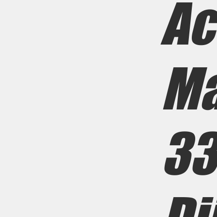
Ac
Ma
33