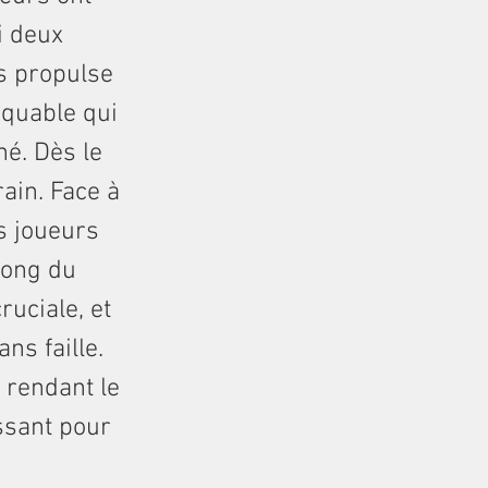
i deux
s propulse
rquable qui
né. Dès le
rrain. Face à
s joueurs
 long du
ruciale, et
ns faille.
 rendant le
ssant pour