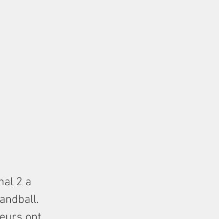
nal 2 a
andball.
ueurs ont