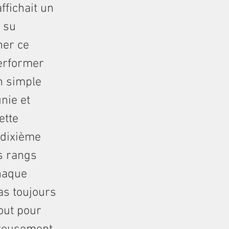
ffichait un
 su
her ce
performer
n simple
unie et
ette
 dixième
s rangs
chaque
as toujours
tout pour