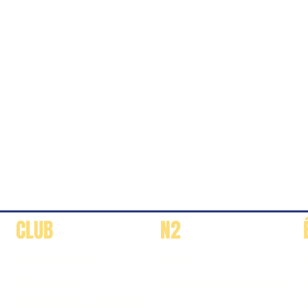
CLUB
N2
PRESENTATION
ÉQUIPE
INSCRIPTION
CALENDRIER & RESULTATS
PLANNING ENTRAINEMENT