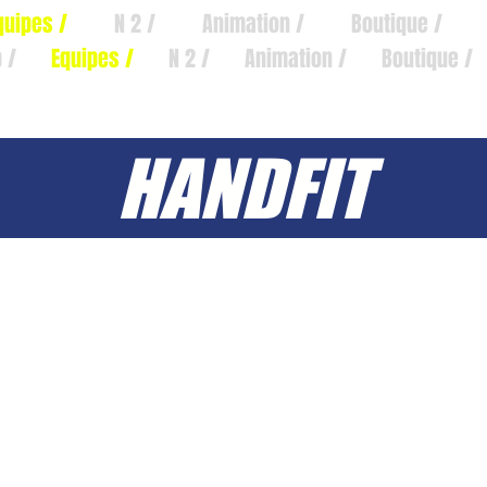
quipes /
N 2 /
Animation /
Boutique /
 /
Equipes /
N 2 /
Animation /
Boutique /
HANDFIT