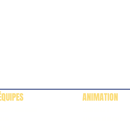
ÉQUIPES
ANIMATION
BABY / MINI HAND
CALENDRIER
M11G
DEVENIR BÉNÉVOLE
M13G