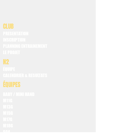
CLUB
PRESENTATION
INSCRIPTION
PLANNING ENTRAINEMENT
LE PROJET
N2
ÉQUIPE
CALENDRIER & RESULTATS
ÉQUIPES
BABY / MINI HAND
M11G
M13G
M15G
M17G
M18G
SG4