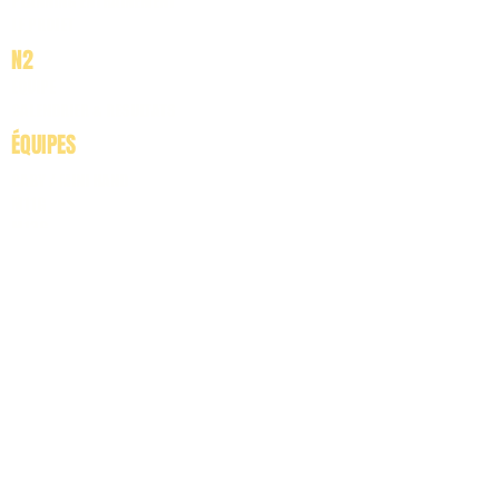
PLANNING ENTRAINEMENT
LE PROJET
N2
ÉQUIPE
CALENDRIER & RESULTATS
ÉQUIPES
BABY / MINI HAND
M11G
M13G
M15G
M17G
M18G
SG4
SG3
SG2
SG1
ANIMATION
CALENDRIER
DEVENIR BÉNÉVOLE