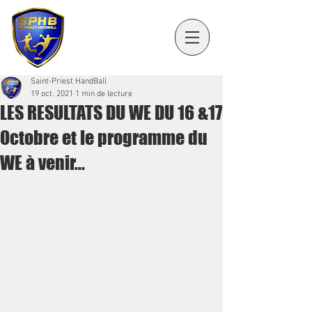
Saint-Priest HandBall
19 oct. 2021
1 min de lecture
LES RESULTATS DU WE DU 16 &17
Octobre et le programme du
WE à venir...